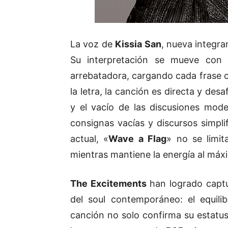
La voz de
Kissia San
, nueva integr
Su interpretación se mueve con n
arrebatadora, cargando cada frase c
la letra, la canción es directa y de
y el vacío de las discusiones mod
consignas vacías y discursos simpli
actual, «
Wave a Flag
» no se limit
mientras mantiene la energía al máx
The Excitements
han logrado captu
del soul contemporáneo: el equilib
canción no solo confirma su estat