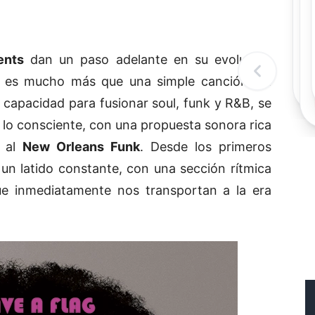
Rec
Re
"
c
ents
dan un paso adelante en su evolución
d
l
e es mucho más que una simple canción. La
t
capacidad para fusionar soul, funk y R&B, se
 y lo consciente, con una propuesta sonora rica
 al
New Orleans Funk
. Desde los primeros
un latido constante, con una sección rítmica
ue inmediatamente nos transportan a la era