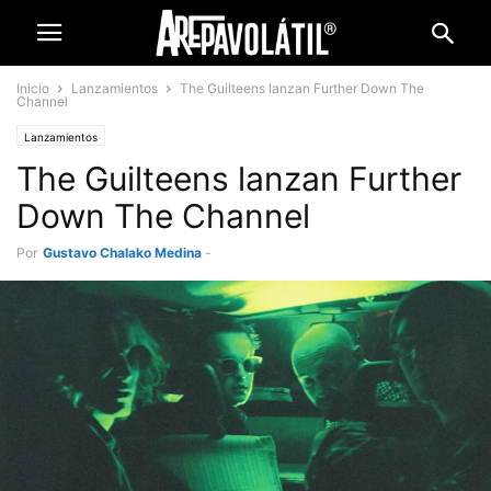
Inicio
Lanzamientos
The Guilteens lanzan Further Down The
Channel
Lanzamientos
The Guilteens lanzan Further
Down The Channel
Por
Gustavo Chalako Medina
-