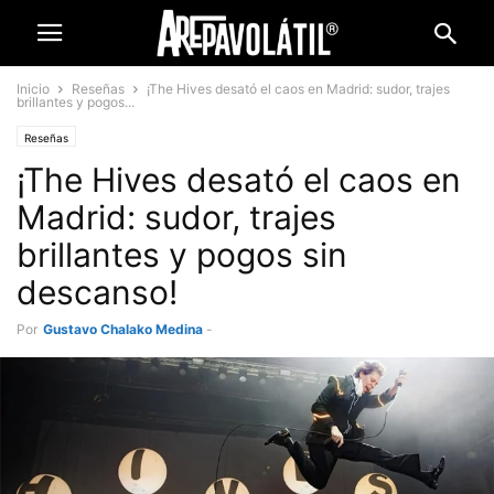
Inicio
Reseñas
¡The Hives desató el caos en Madrid: sudor, trajes
brillantes y pogos...
Reseñas
¡The Hives desató el caos en
Madrid: sudor, trajes
brillantes y pogos sin
descanso!
Por
Gustavo Chalako Medina
-