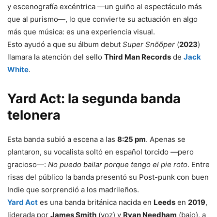
y escenografía excéntrica —un guiño al espectáculo más
que al purismo—, lo que convierte su actuación en algo
más que música: es una experiencia visual.
Esto ayudó a que su álbum debut
Super Snõõper
(
2023
)
llamara la atención del sello
Third Man Records
de
Jack
White
.
Yard Act: la segunda banda
telonera
Esta banda subió a escena a las
8:25 pm
. Apenas se
plantaron, su vocalista soltó en español torcido —pero
gracioso—:
No puedo bailar porque tengo el pie roto
. Entre
risas del público la banda presentó su Post-punk con buen
Indie que sorprendió a los madrileños.
Yard Act
es una banda británica nacida en
Leeds
en
2019
,
liderada por
James Smith
(voz) y
Ryan Needham
(bajo), a