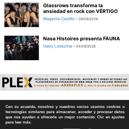
Glassrows transforma la
ansiedad en rock con VÉRTIGO
Magenta Castillo
-
06/08/2026
Nasa Histoires presenta FAUNA
Gaby Ledezma
-
04/08/2026
Con su acuerdo, nosotros y nuestros socios usamos cookies o
© ArepaVolatil.Com 2021-2025 - Hecho por humanos, no por
tecnologías similares para almacenar, acceder y procesar datos
IA. | Todos los derechos reservados.
que nos ayudan a ofrecerle un mejor contenido. Clic en ajustes
para leer más.