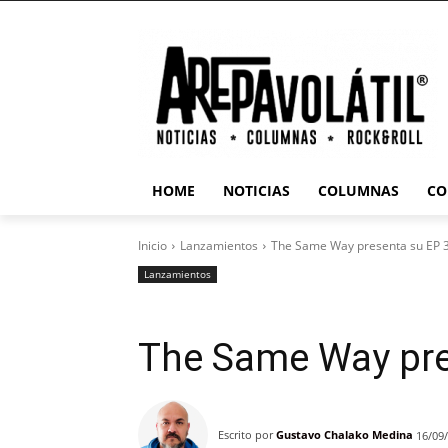
HOME
NOTICIAS
COLUMNAS
CO
Inicio
Lanzamientos
The Same Way presenta su EP 
Lanzamientos
The Same Way pre
Escrito por
Gustavo Chalako Medina
16/09