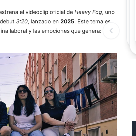
Rec
Re
strena el videoclip oficial de
Heavy Fog
, uno
"
 debut
3:20
, lanzado en
2025
. Este tema es
c
d
tina laboral y las emociones que genera:
l
t