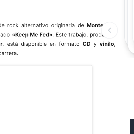
Rec
Re
"
c
de rock alternativo originaria de
Monterrey,
d
l
ulado
«Keep Me Fed»
. Este trabajo, producido
t
r
, está disponible en formato
CD
y
vinilo
,
arrera.