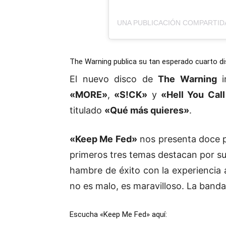
The Warning publica su tan esperado cuarto d
El nuevo disco de
The Warning
in
«MORE»
,
«S!CK»
y
«Hell You Cal
titulado
«Qué más quieres»
.
«Keep Me Fed»
nos presenta doce p
primeros tres temas destacan por s
hambre de éxito con la experiencia 
no es malo, es maravilloso. La ban
Escucha «Keep Me Fed» aquí: