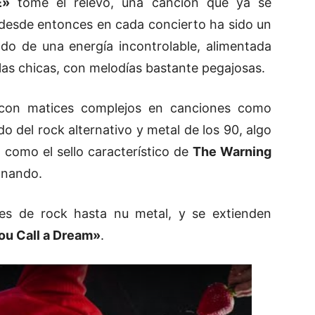
E»
tome el relevo, una canción que ya se
desde entonces en cada concierto ha sido un
do de una energía incontrolable, alimentada
e las chicas, con melodías bastante pegajosas.
 con matices complejos en canciones como
o del rock alternativo y metal de los 90, algo
como el sello característico de
The Warning
onando.
ces de rock hasta nu metal, y se extienden
ou Call a Dream»
.