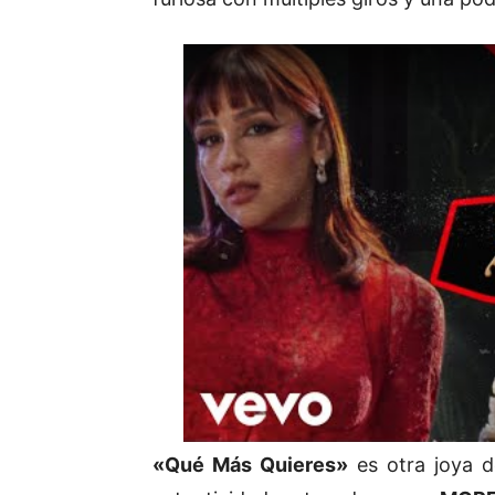
«Qué Más Quieres»
es otra joya d