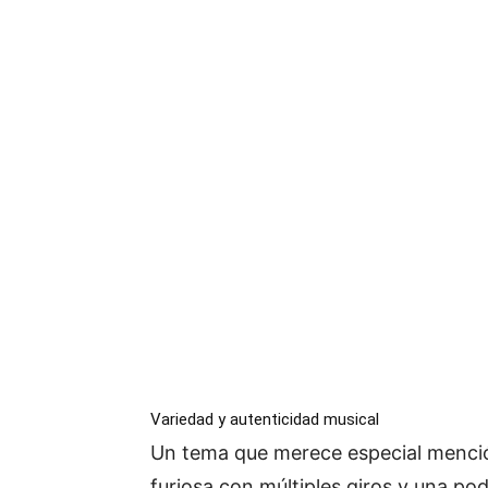
Variedad y autenticidad musical
Un tema que merece especial menci
furiosa con múltiples giros y una pod