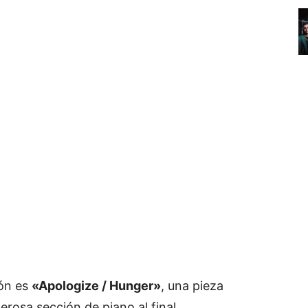
ón es
«Apologize / Hunger»
, una pieza
erosa sección de piano al final.