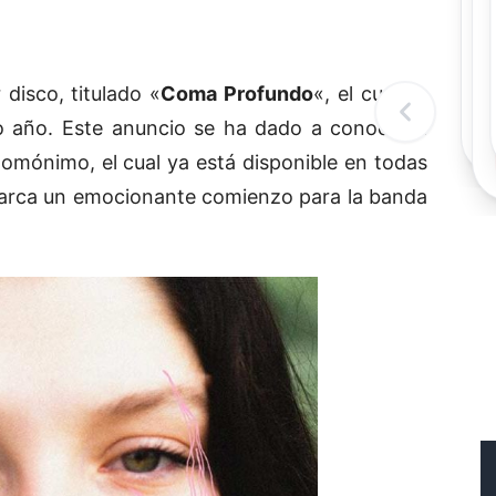
Rec
Re
"
c
disco, titulado «
Coma Profundo
«, el cual se
d
l
o año. Este anuncio se ha dado a conocer a
t
homónimo, el cual ya está disponible en todas
e marca un emocionante comienzo para la banda