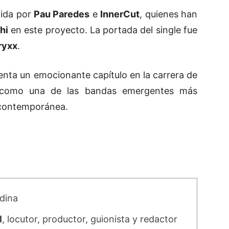
gida por
Pau Paredes
e
InnerCut
, quienes han
hi
en este proyecto. La portada del single fue
ryxx
.
enta un emocionante capítulo en la carrera de
n como una de las bandas emergentes más
 contemporánea.
dina
l
, locutor, productor, guionista y redactor