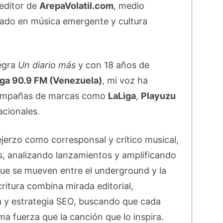
editor de
ArepaVolatil.com
, medio
ado en música emergente y cultura
negra
Un diario más
y con 18 años de
ga 90.9 FM (Venezuela)
, mi voz ha
campañas de marcas como
LaLiga
,
Playuzu
acionales.
ejerzo como corresponsal y crítico musical,
s, analizando lanzamientos y amplificando
ue se mueven entre el underground y la
ritura combina mirada editorial,
va y estrategia SEO, buscando que cada
ma fuerza que la canción que lo inspira.