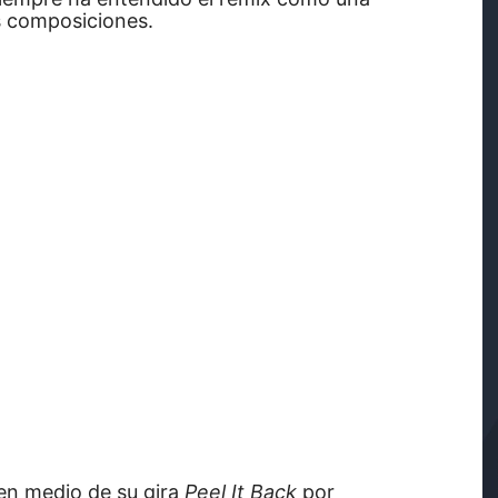
s composiciones.
en medio de su gira
Peel It Back
por