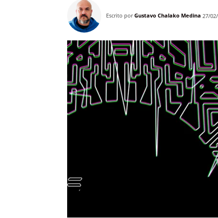
Escrito por
Gustavo Chalako Medina
27/02