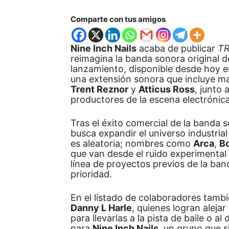
Comparte con tus amigos
Nine Inch Nails
acaba de publicar
TR
reimagina la banda sonora original de
lanzamiento, disponible desde hoy 
una extensión sonora que incluye mat
Trent Reznor
y
Atticus Ross
, junto
productores de la escena electrónica
Tras el éxito comercial de la banda 
busca expandir el universo industrial 
es aleatoria; nombres como
Arca
,
B
que van desde el ruido experimental h
línea de proyectos previos de la ban
prioridad.
En el listado de colaboradores tam
Danny L Harle
, quienes logran aleja
para llevarlas a la pista de baile o 
para
Nine Inch Nails
, un grupo que 