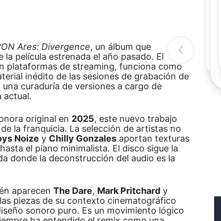
Re
ON Ares: Divergence
, un álbum que
 la película estrenada el año pasado. El
en plataformas de streaming, funciona como
erial inédito de las sesiones de grabación de
 a una curaduría de versiones a cargo de
 actual.
sonora original en
2025
, este nuevo trabajo
de la franquicia. La selección de artistas no
oys Noize
y
Chilly Gonzales
aportan texturas
asta el piano minimalista. El disco sigue la
da donde la deconstrucción del audio es la
bién aparecen
The Dare
,
Mark Pritchard
y
r las piezas de su contexto cinematográfico
al diseño sonoro puro. Es un movimiento lógico
siempre ha entendido el remix como una