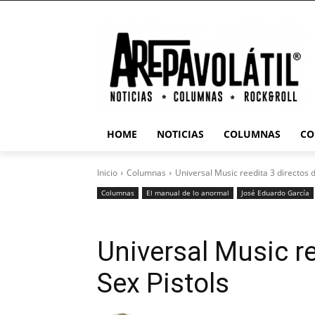
HOME
NOTICIAS
COLUMNAS
CO
Inicio
Columnas
Universal Music reedita 3 directos d
Columnas
El manual de lo anormal
José Eduardo García
Universal Music re
Sex Pistols