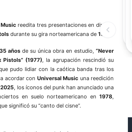
Rec
R
 Music
reedita tres presentaciones en directo
tols
durante su gira norteamericana de
1978
.
35 años
de su única obra en estudio,
“Never
 Pistols” (1977)
, la agrupación rescindió su
que pudo lidiar con la caótica banda tras los
ra acordar con
Universal Music
una reedición
e
2025
, los íconos del punk han anunciado una
nciertos en suelo norteamericano en
1978
,
ue significó su “canto del cisne”.