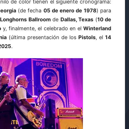
nilo de color tienen el siguiente cronograma:
Georgia
(de fecha
05 de enero de 1978
) para
Longhorns Ballroom
de
Dallas, Texas
(
10 de
o
y, finalmente, el celebrado en el
Winterland
nia
(última presentación de los
Pistols
, el
14
 2025
.