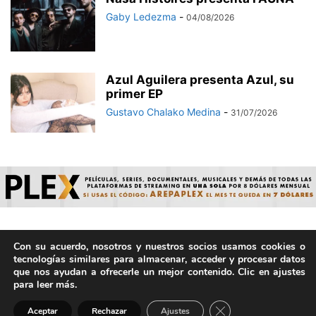
Gaby Ledezma
-
04/08/2026
Azul Aguilera presenta Azul, su
primer EP
Gustavo Chalako Medina
-
31/07/2026
Con su acuerdo, nosotros y nuestros socios usamos cookies o
© ArepaVolatil.Com 2021-2025 - Hecho por humanos, no por
tecnologías similares para almacenar, acceder y procesar datos
IA. | Todos los derechos reservados.
que nos ayudan a ofrecerle un mejor contenido. Clic en ajustes
para leer más.
Cerrar el banner de 
Aceptar
Rechazar
Ajustes