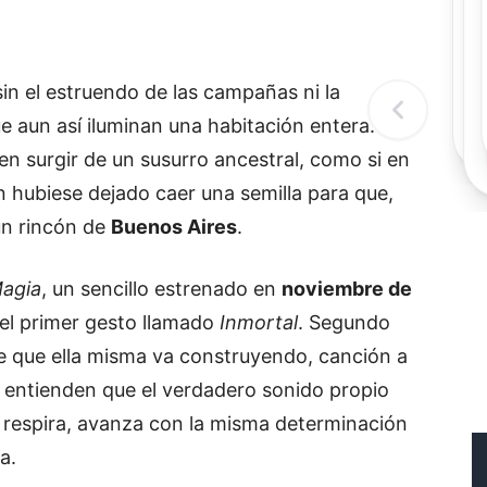
Rec
Re
"
c
 sin el estruendo de las campañas ni la
d
l
e aun así iluminan una habitación entera.
t
n surgir de un susurro ancestral, como si en
n hubiese dejado caer una semilla para que,
ún rincón de
Buenos Aires
.
agia
, un sencillo estrenado en
noviembre de
uel primer gesto llamado
Inmortal
. Segundo
ie que ella misma va construyendo, canción a
s entienden que el verdadero sonido propio
, respira, avanza con la misma determinación
a.