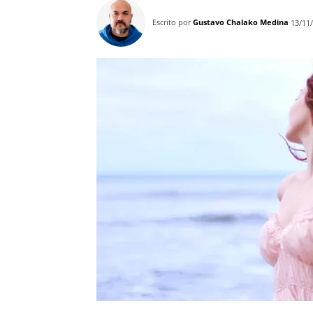
Escrito por
Gustavo Chalako Medina
13/11