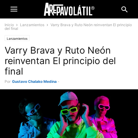
Inicio
Lanzamientos
Varry Brava y Ruto Neón reinventan El principio
del final
Lanzamientos
Varry Brava y Ruto Neón
reinventan El principio del
final
Por
Gustavo Chalako Medina
-