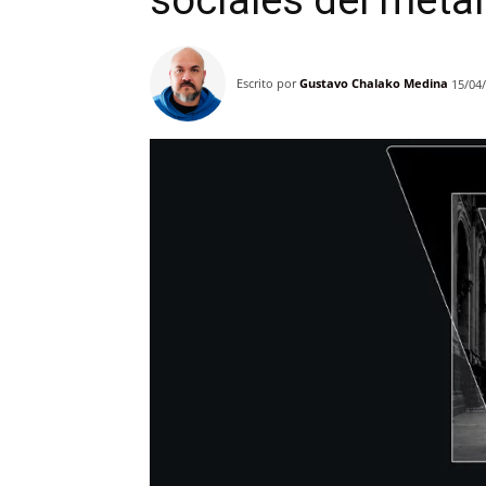
sociales del meta
Escrito por
Gustavo Chalako Medina
15/04