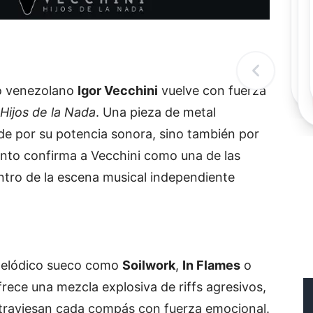
Rec
Re
"
c
d
l
t
fo venezolano
Igor Vecchini
vuelve con fuerza
Hijos de la Nada
. Una pieza de metal
e por su potencia sonora, sino también por
miento confirma a Vecchini como una de las
entro de la escena musical independiente
 melódico sueco como
Soilwork
,
In Flames
o
rece una mezcla explosiva de riffs agresivos,
traviesan cada compás con fuerza emocional.