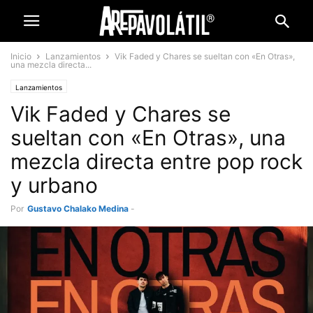
Inicio
Lanzamientos
Vik Faded y Chares se sueltan con «En Otras»,
una mezcla directa...
Lanzamientos
Vik Faded y Chares se
sueltan con «En Otras», una
mezcla directa entre pop rock
y urbano
Por
Gustavo Chalako Medina
-