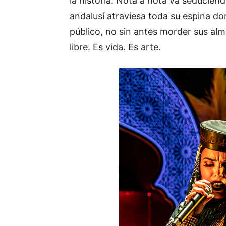
la historia. Nota a nota va seducien
andalusí atraviesa toda su espina d
público, no sin antes morder sus alm
libre. Es vida. Es arte.