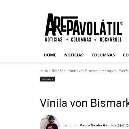
HOME
NOTICIAS
COLUMNAS
CO
Inicio
Reseñas
Vinila von Bismark embruja al Inverfe
Reseñas
Vinila von Bismark
Escrito por
Mauro Nicolás Gamboa
24/01/2