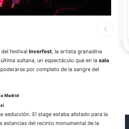
Rec
Re
"
c
d
l
t
del festival
Inverfest
, la artista granadina
 última sultana
, un espectáculo que en la
sala
apoderarse por completo de la sangre del
sta Madrid
sí.
e seducción. El stage estaba alistado para la
 estancias del recinto monumental de la