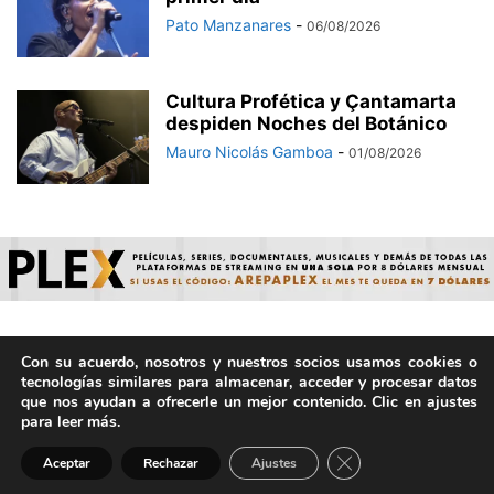
Pato Manzanares
-
06/08/2026
Cultura Profética y Çantamarta
despiden Noches del Botánico
Mauro Nicolás Gamboa
-
01/08/2026
Con su acuerdo, nosotros y nuestros socios usamos cookies o
© ArepaVolatil.Com 2021-2025 - Hecho por humanos, no por
tecnologías similares para almacenar, acceder y procesar datos
IA. | Todos los derechos reservados.
que nos ayudan a ofrecerle un mejor contenido. Clic en ajustes
para leer más.
Cerrar el banner de 
Aceptar
Rechazar
Ajustes