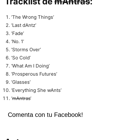
Tracklist de
mAntras
:
‘The Wrong Things’
‘Last dAntz’
‘Fade’
‘No. 1’
‘Storms Over’
‘So Cold’
‘What Am I Doing’
‘Prosperous Futures’
‘Glasses’
‘Everything She wAnts’
‘
mAntras
‘
Comenta con tu Facebook!