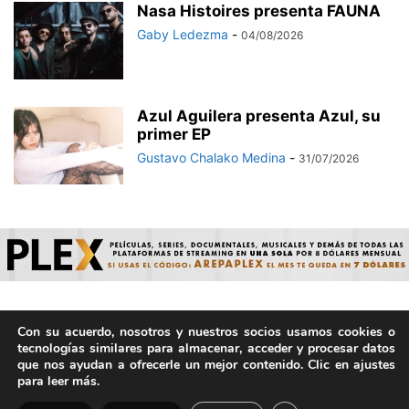
Nasa Histoires presenta FAUNA
Gaby Ledezma
-
04/08/2026
Azul Aguilera presenta Azul, su
primer EP
Gustavo Chalako Medina
-
31/07/2026
Con su acuerdo, nosotros y nuestros socios usamos cookies o
© ArepaVolatil.Com 2021-2025 - Hecho por humanos, no por
tecnologías similares para almacenar, acceder y procesar datos
IA. | Todos los derechos reservados.
que nos ayudan a ofrecerle un mejor contenido. Clic en ajustes
para leer más.