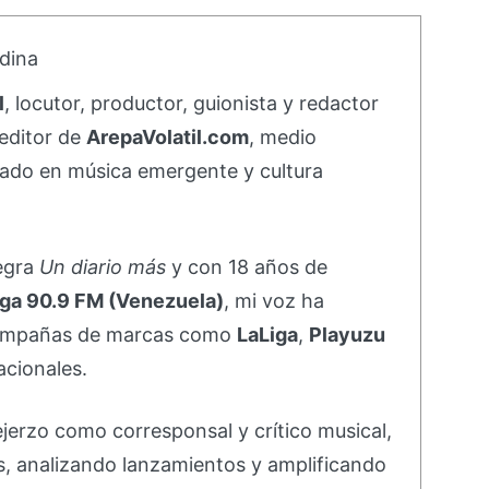
dina
l
, locutor, productor, guionista y redactor
editor de
ArepaVolatil.com
, medio
ado en música emergente y cultura
negra
Un diario más
y con 18 años de
ga 90.9 FM (Venezuela)
, mi voz ha
campañas de marcas como
LaLiga
,
Playuzu
acionales.
ejerzo como corresponsal y crítico musical,
s, analizando lanzamientos y amplificando