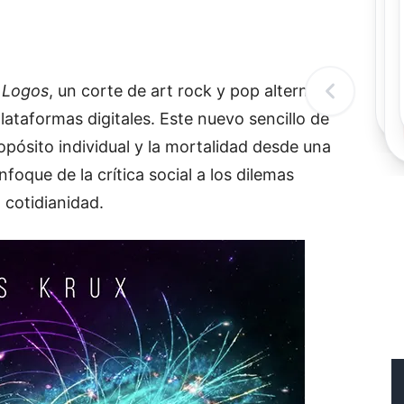
Rec
Re
"
c
d
r
Logos
, un corte de art rock y pop alternativo
l
t
lataformas digitales. Este nuevo sencillo de
opósito individual y la mortalidad desde una
foque de la crítica social a los dilemas
 cotidianidad.