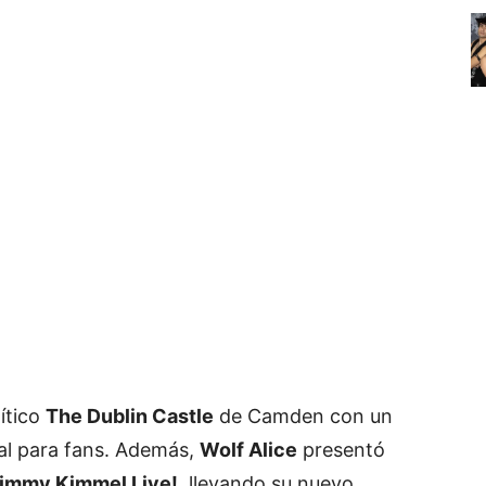
ítico
The Dublin Castle
de Camden con un
al para fans. Además,
Wolf Alice
presentó
immy Kimmel Live!
, llevando su nuevo