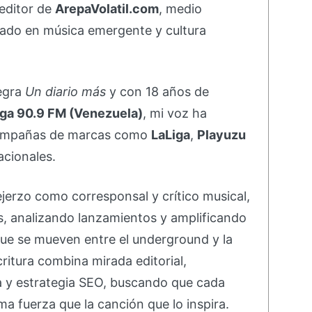
editor de
ArepaVolatil.com
, medio
ado en música emergente y cultura
negra
Un diario más
y con 18 años de
ga 90.9 FM (Venezuela)
, mi voz ha
campañas de marcas como
LaLiga
,
Playuzu
acionales.
ejerzo como corresponsal y crítico musical,
s, analizando lanzamientos y amplificando
ue se mueven entre el underground y la
ritura combina mirada editorial,
va y estrategia SEO, buscando que cada
ma fuerza que la canción que lo inspira.