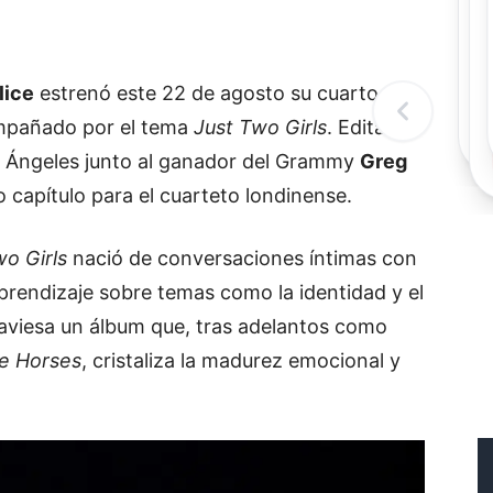
Rec
Re
"
c
lice
estrenó este 22 de agosto su cuarto
d
l
mpañado por el tema
Just Two Girls
. Editado
t
 Ángeles junto al ganador del Grammy
Greg
o capítulo para el cuarteto londinense.
wo Girls
nació de conversaciones íntimas con
prendizaje sobre temas como la identidad y el
raviesa un álbum que, tras adelantos como
e Horses
, cristaliza la madurez emocional y