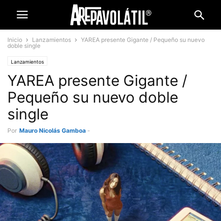
Inicio
Lanzamientos
YAREA presente Gigante / Pequeño su nuevo
doble single
Lanzamientos
YAREA presente Gigante /
Pequeño su nuevo doble
single
Por
Mauro Nicolás Gamboa
-