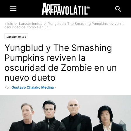
Inicio
Lanzamientos
Yungblud y The Smashing Pumpkins reviven la
oscuridad de Zombie en un...
Lanzamientos
Yungblud y The Smashing
Pumpkins reviven la
oscuridad de Zombie en un
nuevo dueto
Por
Gustavo Chalako Medina
-