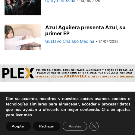
Gaby Ledezma
-
04/08/2026
Azul Aguilera presenta Azul, su
primer EP
Gustavo Chalako Medina
-
31/07/2026
Con su acuerdo, nosotros y nuestros socios usamos cookies o
© ArepaVolatil.Com 2021-2025 - Hecho por humanos, no por
tecnologías similares para almacenar, acceder y procesar datos
IA. | Todos los derechos reservados.
que nos ayudan a ofrecerle un mejor contenido. Clic en ajustes
para leer más.
Cerrar el banner de 
Aceptar
Rechazar
Ajustes