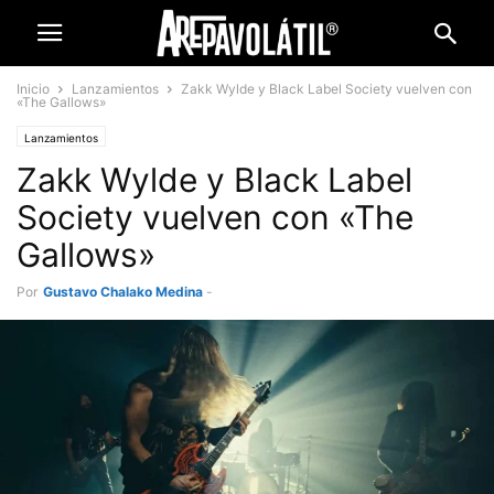
Inicio
Lanzamientos
Zakk Wylde y Black Label Society vuelven con
«The Gallows»
Lanzamientos
Zakk Wylde y Black Label
Society vuelven con «The
Gallows»
Por
Gustavo Chalako Medina
-