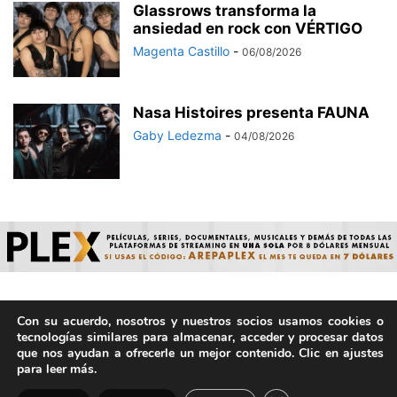
Glassrows transforma la
ansiedad en rock con VÉRTIGO
Magenta Castillo
-
06/08/2026
Nasa Histoires presenta FAUNA
Gaby Ledezma
-
04/08/2026
Con su acuerdo, nosotros y nuestros socios usamos cookies o
© ArepaVolatil.Com 2021-2025 - Hecho por humanos, no por
tecnologías similares para almacenar, acceder y procesar datos
IA. | Todos los derechos reservados.
que nos ayudan a ofrecerle un mejor contenido. Clic en ajustes
para leer más.