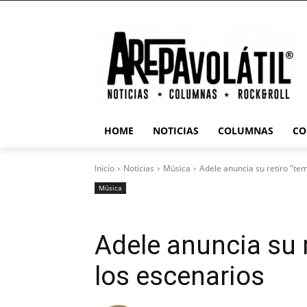
HOME
NOTICIAS
COLUMNAS
CO
Inicio
Noticias
Música
Adele anuncia su retiro "te
Música
Adele anuncia su 
los escenarios