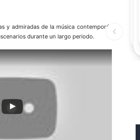
Rec
Re
"
c
cas y admiradas de la música contemporánea,
d
l
escenarios durante un largo periodo.
t