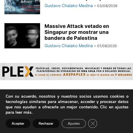
Gustavo Chalako Medina
-
03/08/2026
Massive Attack vetado en
Singapur por mostrar una
bandera de Palestina
Gustavo Chalako Medina
-
01/08/2026
Con su acuerdo, nosotros y nuestros socios usamos cookies o
© ArepaVolatil.Com 2021-2025 - Hecho por humanos, no por
tecnologías similares para almacenar, acceder y procesar datos
IA. | Todos los derechos reservados.
que nos ayudan a ofrecerle un mejor contenido. Clic en ajustes
para leer más.
Cerrar el banner de 
Aceptar
Rechazar
Ajustes