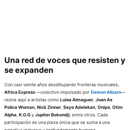
Una red de voces que resisten y
se expanden
Con casi veinte años desdibujando fronteras musicales,
Africa Express
—colectivo impulsado por
Damon Albarn
—
reúne aquí a artistas como
Luisa Almaguer
,
Joan As
Police Woman
,
Nick Zinner
,
Seye Adelekan
,
Onipa
,
Otim
Alpha
,
K.O.G
y
Jupiter Bokondji
, entre otros. Cada
participación es una pieza única que se suma a una
narrativa inclusiva y profundamente humana.