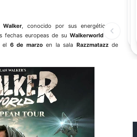
Rec
Re
"
c
 Walker
, conocido por sus energéticas y
d
l
las fechas europeas de su
Walkerworld Tour
t
 el
6 de marzo
en la sala
Razzmatazz
de