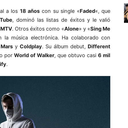
al a los
18 años
con su single
«
Faded
«
, que
Tube
, dominó las listas de éxitos y le valió
y
MTV
. Otros éxitos como «
Alone
» y «
Sing Me
n la música electrónica. Ha colaborado con
 Mars
y
Coldplay
. Su álbum debut,
Different
do por
World of Walker
, que obtuvo casi
6 mil
ify
.