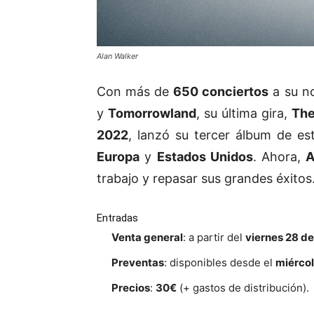
Alan Walker
Con más de
650 conciertos
a su n
y
Tomorrowland
, su última gira,
The
2022
, lanzó su tercer álbum de es
Europa
y
Estados Unidos
. Ahora,
A
trabajo y repasar sus grandes éxitos
Entradas
Venta general
: a partir del
viernes 28 de
Preventas
: disponibles desde el
miércol
Precios
:
30€
(+ gastos de distribución).