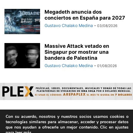
Megadeth anuncia dos
conciertos en España para 2027
Gustavo Chalako Medina
-
03/08/2026
Massive Attack vetado en
Singapur por mostrar una
bandera de Palestina
Gustavo Chalako Medina
-
01/08/2026
Con su acuerdo, nosotros y nuestros socios usamos cookies o
© ArepaVolatil.Com 2021-2025 - Hecho por humanos, no por
tecnologías similares para almacenar, acceder y procesar datos
IA. | Todos los derechos reservados.
que nos ayudan a ofrecerle un mejor contenido. Clic en ajustes
para leer más.