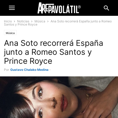
Inicio
Noticias
Música
Ana Soto recorrerá España junto a Romeo
Santos y Prince Royce
Música
Ana Soto recorrerá España
junto a Romeo Santos y
Prince Royce
Por
Gustavo Chalako Medina
-