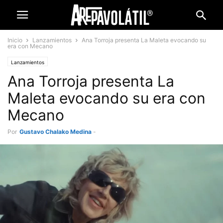
Inicio
Lanzamientos
Ana Torroja presenta La Maleta evocando su
era con Mecano
Lanzamientos
Ana Torroja presenta La
Maleta evocando su era con
Mecano
Por
Gustavo Chalako Medina
-