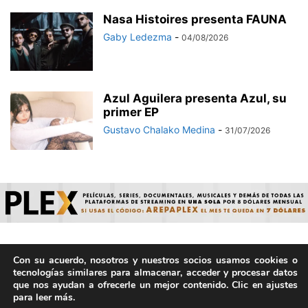
Nasa Histoires presenta FAUNA
Gaby Ledezma
-
04/08/2026
Azul Aguilera presenta Azul, su
primer EP
Gustavo Chalako Medina
-
31/07/2026
Con su acuerdo, nosotros y nuestros socios usamos cookies o
© ArepaVolatil.Com 2021-2025 - Hecho por humanos, no por
tecnologías similares para almacenar, acceder y procesar datos
IA. | Todos los derechos reservados.
que nos ayudan a ofrecerle un mejor contenido. Clic en ajustes
para leer más.