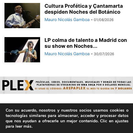
Cultura Profética y Çantamarta
despiden Noches del Botánico
Mauro Nicolás Gamboa
-
01/08/2026
LP colma de talento a Madrid con
su show en Noches...
Mauro Nicolás Gamboa
-
30/07/2026
Con su acuerdo, nosotros y nuestros socios usamos cookies o
© ArepaVolatil.Com 2021-2025 - Hecho por humanos, no por
tecnologías similares para almacenar, acceder y procesar datos
IA. | Todos los derechos reservados.
que nos ayudan a ofrecerle un mejor contenido. Clic en ajustes
para leer más.