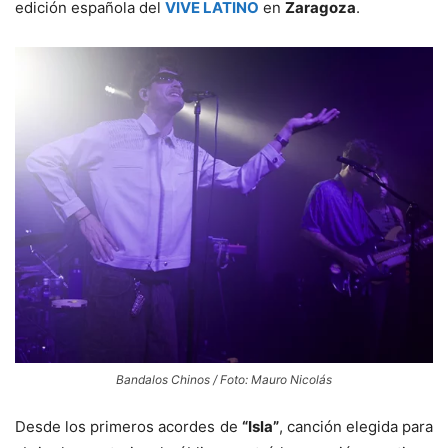
edición española del
VIVE LATINO
en
Zaragoza
.
Bandalos Chinos / Foto: Mauro Nicolás
Desde los primeros acordes de
“Isla”
, canción elegida para