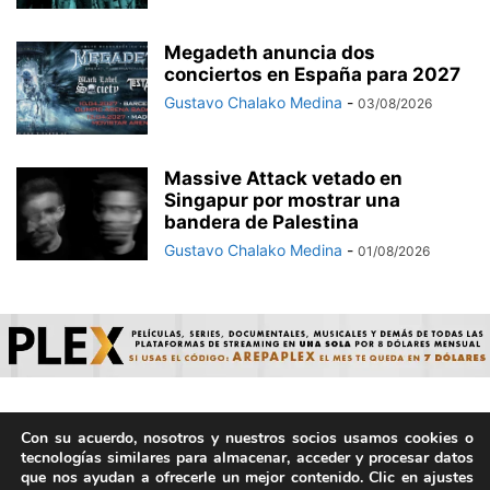
Megadeth anuncia dos
conciertos en España para 2027
Gustavo Chalako Medina
-
03/08/2026
Massive Attack vetado en
Singapur por mostrar una
bandera de Palestina
Gustavo Chalako Medina
-
01/08/2026
Con su acuerdo, nosotros y nuestros socios usamos cookies o
© ArepaVolatil.Com 2021-2025 - Hecho por humanos, no por
tecnologías similares para almacenar, acceder y procesar datos
IA. | Todos los derechos reservados.
que nos ayudan a ofrecerle un mejor contenido. Clic en ajustes