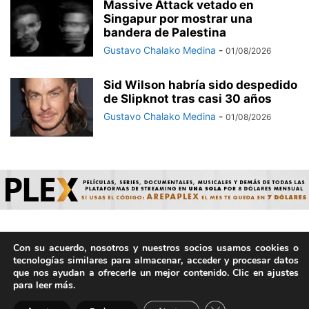
Massive Attack vetado en
Singapur por mostrar una
bandera de Palestina
Gustavo Chalako Medina
-
01/08/2026
Sid Wilson habría sido despedido
de Slipknot tras casi 30 años
Gustavo Chalako Medina
-
01/08/2026
Con su acuerdo, nosotros y nuestros socios usamos cookies o
© ArepaVolatil.Com 2021-2025 - Hecho por humanos, no por
tecnologías similares para almacenar, acceder y procesar datos
IA. | Todos los derechos reservados.
que nos ayudan a ofrecerle un mejor contenido. Clic en ajustes
para leer más.
Cerrar el banner de 