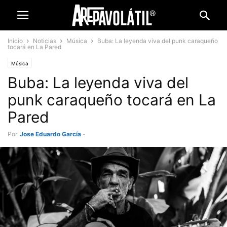
Inicio
Noticias
Música
Buba: La leyenda viva del punk caraqueño
tocará en La Pared
Música
Buba: La leyenda viva del
punk caraqueño tocará en La
Pared
Por
Jose Eduardo García
-