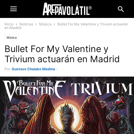
Inicio
Noticias
Música
Bullet For My Valentine y Trivium actuarán
en Madrid
Música
Bullet For My Valentine y
Trivium actuarán en Madrid
Por
Gustavo Chalako Medina
-