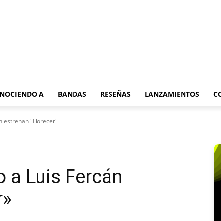
NOCIENDO A
BANDAS
RESEÑAS
LANZAMIENTOS
C
án estrenan "Florecer"
o a Luis Fercán
r»