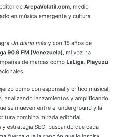
editor de
ArepaVolatil.com
, medio
ado en música emergente y cultura
negra
Un diario más
y con 18 años de
ga 90.9 FM (Venezuela)
, mi voz ha
campañas de marcas como
LaLiga
,
Playuzu
acionales.
ejerzo como corresponsal y crítico musical,
s, analizando lanzamientos y amplificando
ue se mueven entre el underground y la
ritura combina mirada editorial,
va y estrategia SEO, buscando que cada
ma fuerza que la canción que lo inspira.