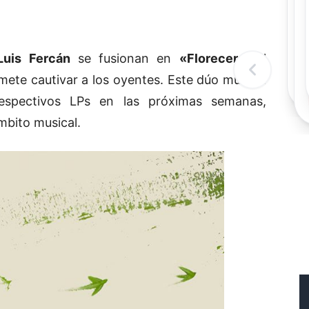
Rec
Re
"
c
Luis Fercán
se fusionan en
«Florecer»
, el
d
l
mete cautivar a los oyentes. Este dúo musical
t
respectivos LPs en las próximas semanas,
mbito musical.