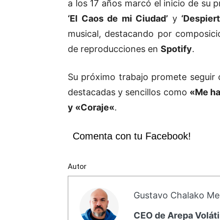
a los 17 años marcó el inicio de su
‘El Caos de mi Ciudad’
y
‘Despiert
musical, destacando por composi
de reproducciones en
Spotify
.
Su próximo trabajo promete seguir 
destacadas y sencillos como
«Me ha
y «
Coraje
«
.
Comenta con tu Facebook!
Autor
Gustavo Chalako Me
CEO de Arepa Voláti