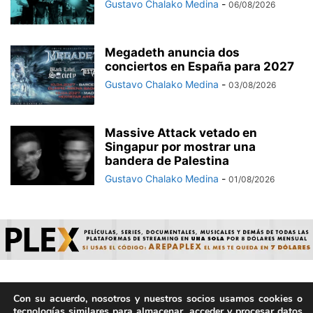
Gustavo Chalako Medina
-
06/08/2026
Megadeth anuncia dos
conciertos en España para 2027
Gustavo Chalako Medina
-
03/08/2026
Massive Attack vetado en
Singapur por mostrar una
bandera de Palestina
Gustavo Chalako Medina
-
01/08/2026
Con su acuerdo, nosotros y nuestros socios usamos cookies o
© ArepaVolatil.Com 2021-2025 - Hecho por humanos, no por
tecnologías similares para almacenar, acceder y procesar datos