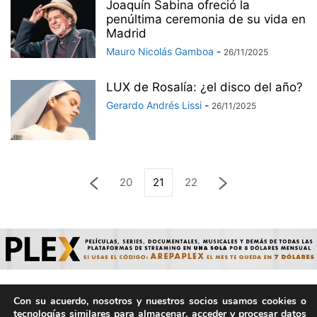
Joaquín Sabina ofreció la
penúltima ceremonia de su vida en
Madrid
Mauro Nicolás Gamboa
-
26/11/2025
LUX de Rosalía: ¿el disco del año?
Gerardo Andrés Lissi
-
26/11/2025
20
21
22
Con su acuerdo, nosotros y nuestros socios usamos cookies o
© ArepaVolatil.Com 2021-2025 - Hecho por humanos, no por
tecnologías similares para almacenar, acceder y procesar datos