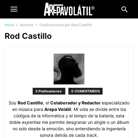
Inicio
Autores
Publicaciones por Rod Castillo
Rod Castillo
2 Publicaciones
0 COMENTARIOS
Soy
Rod Castillo
, el
Colaborador y Redactor
especializado
en música para
Arepa Volátil
. Mi vida se divide entre los
códigos de la informática y el
tempo
de la batería; esta
doble
expertise
me permite desgranar un
single
o un álbum
no solo desde la emoción, sino entendiendo la ingeniería
sonora detrás de cada
track
.