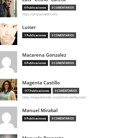
6 Publicaciones
0 COMENTARIOS
https://arepavolatil.com/
Luiser
1 Publicaciones
0 COMENTARIOS
Macarena Gonzalez
0 Publicaciones
0 COMENTARIOS
Magenta Castillo
117 Publicaciones
0 COMENTARIOS
https://www.linkedin.com/in/micolorfavorito/
Manuel Mirabal
0 Publicaciones
0 COMENTARIOS