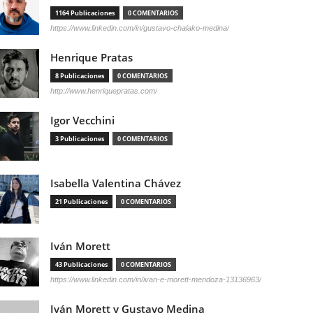
1164 Publicaciones
0 COMENTARIOS
https://www.linkedin.com/in/gustavo-chalako-medina/
Henrique Pratas
8 Publicaciones
0 COMENTARIOS
http://www.henriquepratas.com/
Igor Vecchini
3 Publicaciones
0 COMENTARIOS
Isabella Valentina Chávez
21 Publicaciones
0 COMENTARIOS
Iván Morett
43 Publicaciones
0 COMENTARIOS
https://www.linkedin.com/in/ivan-e-morett-mendoza-13136963/
Iván Morett y Gustavo Medina