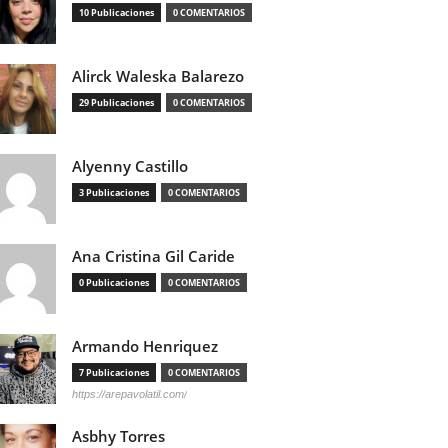
10 Publicaciones
0 COMENTARIOS
Alirck Waleska Balarezo
29 Publicaciones
0 COMENTARIOS
Alyenny Castillo
3 Publicaciones
0 COMENTARIOS
Ana Cristina Gil Caride
0 Publicaciones
0 COMENTARIOS
Armando Henriquez
7 Publicaciones
0 COMENTARIOS
https://arepavolatil.com/
Asbhy Torres