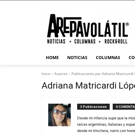
HOME
NOTICIAS
COLUMNAS
CO
Inicio
Autores
Publicaciones por Adriana Matricardi
Adriana Matricardi Lóp
3 Publicaciones
0 COMENTA
Desde mi infancia supe que la mú
raíces argentinas, italianas y espa
desde mi trinchera, narro con hone