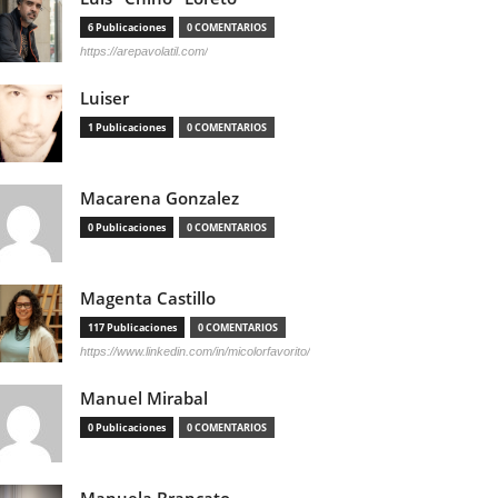
6 Publicaciones
0 COMENTARIOS
https://arepavolatil.com/
Luiser
1 Publicaciones
0 COMENTARIOS
Macarena Gonzalez
0 Publicaciones
0 COMENTARIOS
Magenta Castillo
117 Publicaciones
0 COMENTARIOS
https://www.linkedin.com/in/micolorfavorito/
Manuel Mirabal
0 Publicaciones
0 COMENTARIOS