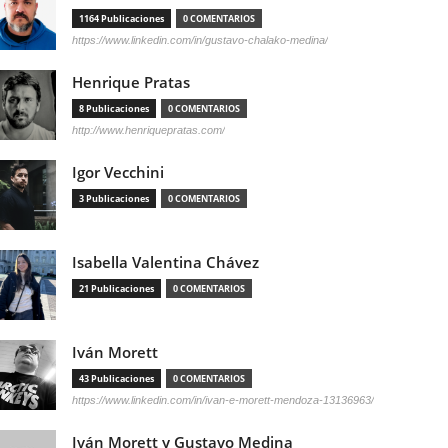
1164 Publicaciones
0 COMENTARIOS
https://www.linkedin.com/in/gustavo-chalako-medina/
Henrique Pratas
8 Publicaciones
0 COMENTARIOS
http://www.henriquepratas.com/
Igor Vecchini
3 Publicaciones
0 COMENTARIOS
Isabella Valentina Chávez
21 Publicaciones
0 COMENTARIOS
Iván Morett
43 Publicaciones
0 COMENTARIOS
https://www.linkedin.com/in/ivan-e-morett-mendoza-13136963/
Iván Morett y Gustavo Medina