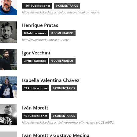
1164 Publicaciones
0 COMENTARIOS
https://www.linkedin.com/in/gustavo-chalako-medina/
Henrique Pratas
8 Publicaciones
0 COMENTARIOS
http://www.henriquepratas.com/
Igor Vecchini
3 Publicaciones
0 COMENTARIOS
Isabella Valentina Chávez
21 Publicaciones
0 COMENTARIOS
Iván Morett
43 Publicaciones
0 COMENTARIOS
https://www.linkedin.com/in/ivan-e-morett-mendoza-13136963/
Iván Morett y Gustavo Medina