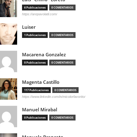
6 Publicaciones
0 COMENTARIOS
https://arepavolatil.com/
Luiser
1 Publicaciones
0 COMENTARIOS
Macarena Gonzalez
0 Publicaciones
0 COMENTARIOS
Magenta Castillo
117 Publicaciones
0 COMENTARIOS
https://www.linkedin.com/in/micolorfavorito/
Manuel Mirabal
0 Publicaciones
0 COMENTARIOS