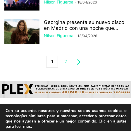
Nilson Figueroa
-
18/04/2026
Georgina presenta su nuevo disco
en Madrid con una noche que...
Nilson Figueroa
-
13/04/2026
1
2
Con su acuerdo, nosotros y nuestros socios usamos cookies o
© ArepaVolatil.Com 2021-2025 - Hecho por humanos, no por
tecnologías similares para almacenar, acceder y procesar datos
IA. | Todos los derechos reservados.
que nos ayudan a ofrecerle un mejor contenido. Clic en ajustes
para leer más.