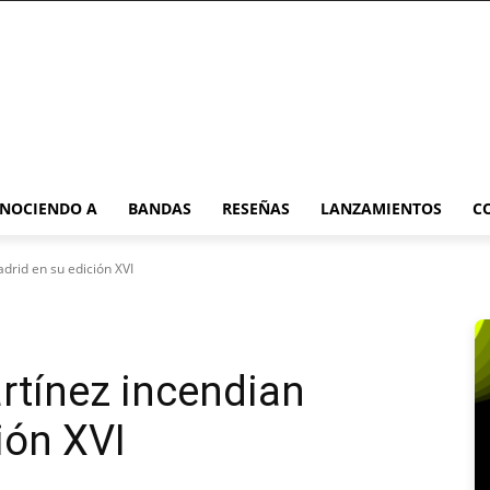
NOCIENDO A
BANDAS
RESEÑAS
LANZAMIENTOS
C
rid en su edición XVI
tínez incendian
ión XVI