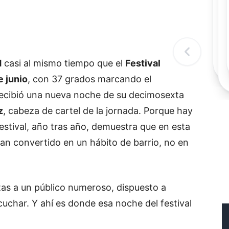
Rec
Re
"
c
d
l
t
d
casi al mismo tiempo que el
Festival
e junio
, con 37 grados marcando el
ecibió una nueva noche de su decimosexta
z
, cabeza de cartel de la jornada. Porque hay
festival, año tras año, demuestra que en esta
 han convertido en un hábito de barrio, no en
rtas a un público numeroso, dispuesto a
cuchar. Y ahí es donde esa noche del festival