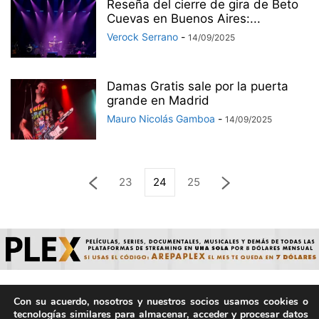
Reseña del cierre de gira de Beto
Cuevas en Buenos Aires:...
Verock Serrano
-
14/09/2025
Damas Gratis sale por la puerta
grande en Madrid
Mauro Nicolás Gamboa
-
14/09/2025
23
24
25
Con su acuerdo, nosotros y nuestros socios usamos cookies o
© ArepaVolatil.Com 2021-2025 - Hecho por humanos, no por
tecnologías similares para almacenar, acceder y procesar datos