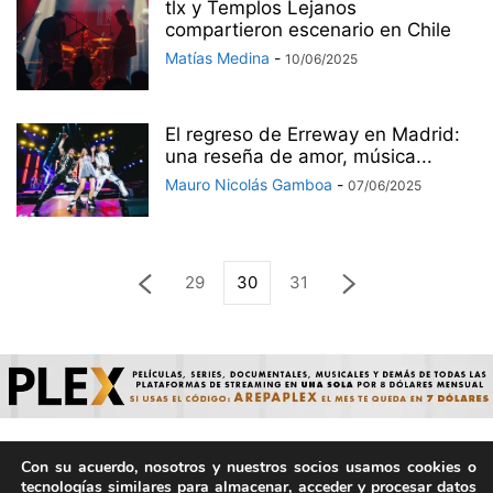
tlx y Templos Lejanos
compartieron escenario en Chile
Matías Medina
-
10/06/2025
El regreso de Erreway en Madrid:
una reseña de amor, música...
Mauro Nicolás Gamboa
-
07/06/2025
29
30
31
Con su acuerdo, nosotros y nuestros socios usamos cookies o
© ArepaVolatil.Com 2021-2025 - Hecho por humanos, no por
tecnologías similares para almacenar, acceder y procesar datos