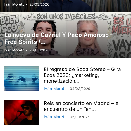
Iván Morett
-
28/03/2026
Lo nuevo de Ca7riel Y Paco Amoroso –
Free Spirits /...
Iván Morett
-
20/03/2026
El regreso de Soda Stereo – Gira
Ecos 2026: ¿marketing,
monetización...
Iván Morett
-
04/03/2026
Reis en concierto en Madrid – el
encuentro de un “en...
Iván Morett
-
06/09/2025