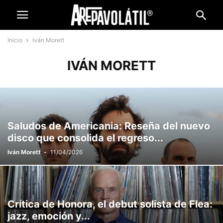
Inicio
Iván Morett
IVÁN MORETT
Saludos de Americania: Reseña del nuevo
disco que consolida el regreso...
Iván Morett
-
11/04/2026
Crítica de Honora, el debut solista de Flea:
jazz, emoción y...