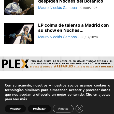
despiden Noches del Botánico
Mauro Nicolás Gamboa
-
01/08/2026
LP colma de talento a Madrid con
su show en Noches...
Mauro Nicolás Gamboa
-
30/07/2026
Con su acuerdo, nosotros y nuestros socios usamos cookies o
© ArepaVolatil.Com 2021-2025 - Hecho por humanos, no por
tecnologías similares para almacenar, acceder y procesar datos
IA. | Todos los derechos reservados.
que nos ayudan a ofrecerle un mejor contenido. Clic en ajustes
para leer más.
Cerrar el banner de 
Aceptar
Rechazar
Ajustes