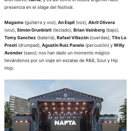
presencia en el stage del festival.
Magamo
(guitarra y voz),
An Espil
(voz),
Abril Olivera
(voz),
Simón Grunblatt
(teclado),
Brian Vainberg
(bajo),
Tomy Sanchez
(batería),
Rafael Villazón
(cuerdas),
Tito Lo
Presti
(drumpad),
Agustín Ruiz Panelo
(percusión) y
Willy
Avender
(saxo); nos han dado un momento mágico
llevándonos por un viaje en escalas de R&B, Soul y Hip
Hop.