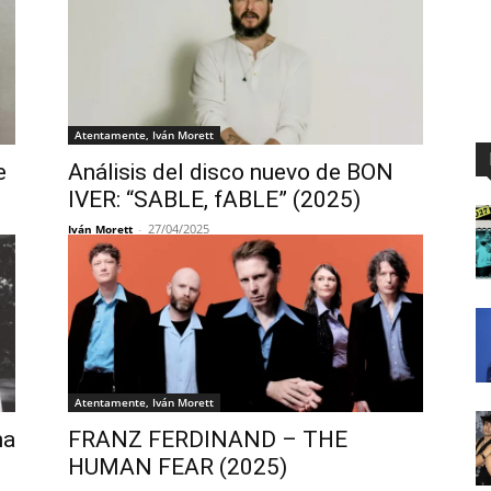
Atentamente, Iván Morett
e
Análisis del disco nuevo de BON
IVER: “SABLE, fABLE” (2025)
-
27/04/2025
Iván Morett
Atentamente, Iván Morett
na
FRANZ FERDINAND – THE
HUMAN FEAR (2025)