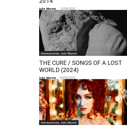
2014
-
12/04/2025
Iván Morett
Atentamente, Iván Morett
THE CURE / SONGS OF A LOST
WORLD (2024)
-
04/03/2025
Iván Morett
Atentamente, Iván Morett