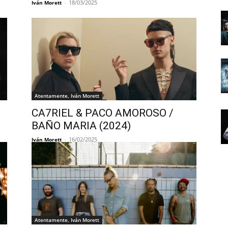
-
18/03/2025
Iván Morett
Atentamente, Iván Morett
CA7RIEL & PACO AMOROSO /
BAÑO MARIA (2024)
-
16/02/2025
Iván Morett
Atentamente, Iván Morett