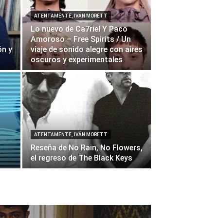
ATENTAMENTE, IVÁN MORETT
Lo nuevo de Ca7riel Y Paco
Amoroso – Free Spirits / Un
ón y
viaje de sonido alegre con aires
oscuros y experimentales
ATENTAMENTE, IVÁN MORETT
Reseña de No Rain, No Flowers,
el regreso de The Black Keys