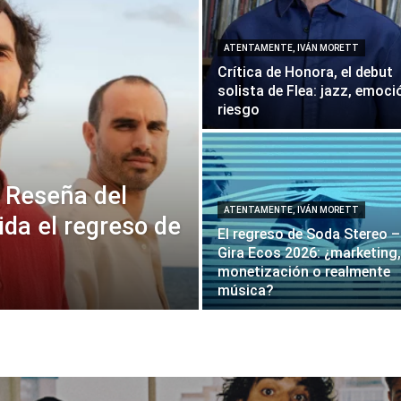
ATENTAMENTE, IVÁN MORETT
Crítica de Honora, el debut
solista de Flea: jazz, emoci
riesgo
 Reseña del
ATENTAMENTE, IVÁN MORETT
ida el regreso de
El regreso de Soda Stereo –
Gira Ecos 2026: ¿marketing,
monetización o realmente
música?