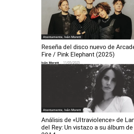
Atentamente, Iván Morett
Reseña del disco nuevo de Arcad
Fire / Pink Elephant (2025)
-
11/05/2025
Iván Morett
Atentamente, Iván Morett
Análisis de «Ultraviolence» de La
del Rey: Un vistazo a su álbum de