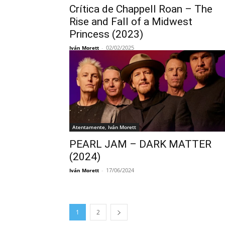
Crítica de Chappell Roan – The
Rise and Fall of a Midwest
Princess (2023)
-
02/02/2025
Iván Morett
Atentamente, Iván Morett
PEARL JAM – DARK MATTER
(2024)
-
17/06/2024
Iván Morett
1
2